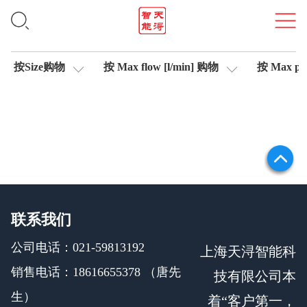
轴控制伺服比例阀
按Size购物
按 Max flow [l/min] 购物
按 Max pre
联系我们
公司电话：021-59813192
上海天浔智能科
销售电话：18616655378 （唐先
技有限公司本
生）
着“客户第一，