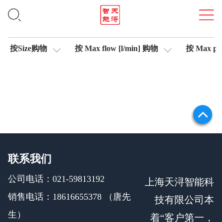
轴控制伺服比例阀
按Size购物
按 Max flow [l/min] 购物
按 Max pre
联系我们
公司电话：021-59813192
上海天浔智能科
销售电话：18616655378 （唐先
技有限公司本
生）
着“客户第一，