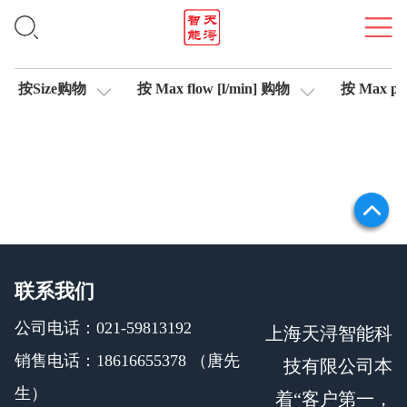
轴控制伺服比例阀
按Size购物
按 Max flow [l/min] 购物
按 Max pre
联系我们
公司电话：021-59813192
上海天浔智能科
销售电话：18616655378 （唐先
技有限公司本
生）
着“客户第一，