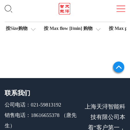
轴控制伺服比例阀
按Size购物
按 Max flow [l/min] 购物
按 Max pre
联系我们
公司电话：021-59813192
上海天浔智能科
销售电话：18616655378 （唐先
技有限公司本
生）
着“客户第一，