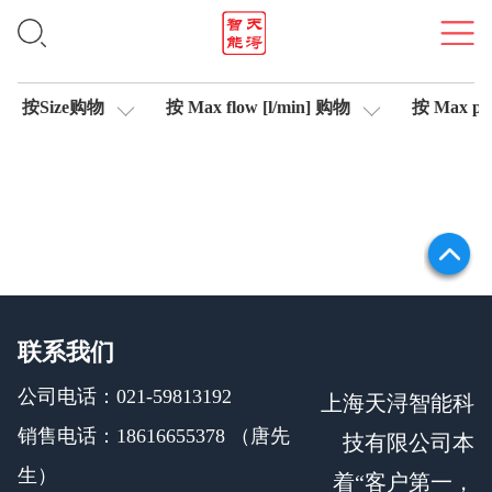
轴控制伺服比例阀
按Size购物
按 Max flow [l/min] 购物
按 Max pre
联系我们
公司电话：021-59813192
上海天浔智能科
销售电话：18616655378 （唐先
技有限公司本
生）
着“客户第一，