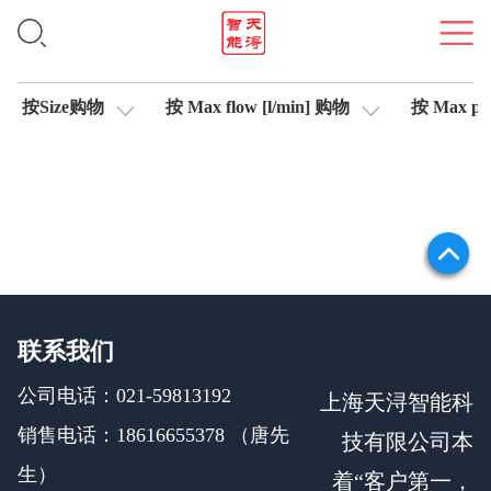
轴控制伺服比例阀
按Size购物
按 Max flow [l/min] 购物
按 Max pre
联系我们
公司电话：021-59813192
上海天浔智能科
销售电话：18616655378 （唐先
技有限公司本
生）
着“客户第一，