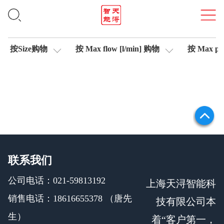
轴控制伺服比例阀
按Size购物
按 Max flow [l/min] 购物
按 Max pre
联系我们
公司电话：021-59813192
上海天浔智能科
销售电话：18616655378 （唐先
技有限公司本
生）
着“客户第一，