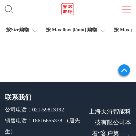
轴控制伺服比例阀
按Size购物
按 Max flow [l/min] 购物
按 Max pre
联系我们
公司电话：021-59813192
上海天浔智能科
销售电话：18616655378 （唐先
技有限公司本
生）
着“客户第一，