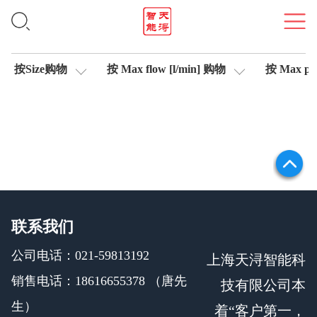
轴控制伺服比例阀
按Size购物
按 Max flow [l/min] 购物
按 Max pre
联系我们
公司电话：021-59813192
上海天浔智能科
销售电话：18616655378 （唐先
技有限公司本
生）
着“客户第一，