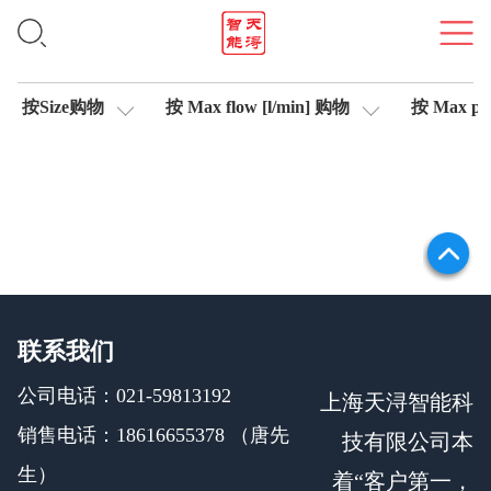
轴控制伺服比例阀
按Size购物
按 Max flow [l/min] 购物
按 Max pre
联系我们
公司电话：021-59813192
上海天浔智能科
销售电话：18616655378 （唐先
技有限公司本
生）
着“客户第一，