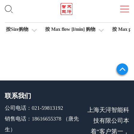
插头式放大器
按Size购物
按 Max flow [l/min] 购物
按 Max pre
联系我们
公司电话：021-59813192
上海天浔智能科
销售电话：18616655378 （唐先
技有限公司本
生）
着“客户第一，