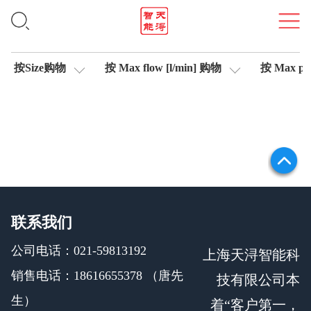
插头式放大器
按Size购物
按 Max flow [l/min] 购物
按 Max pre
联系我们
公司电话：021-59813192
上海天浔智能科
销售电话：18616655378 （唐先
技有限公司本
生）
着“客户第一，