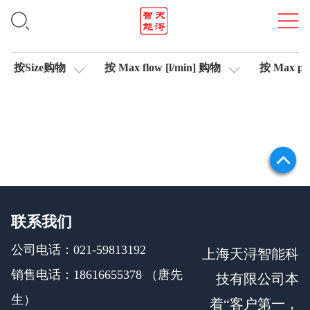
插头式放大器
按Size购物
按 Max flow [l/min] 购物
按 Max pre
联系我们
公司电话：021-59813192
上海天浔智能科
销售电话：18616655378 （唐先
技有限公司本
生）
着“客户第一，